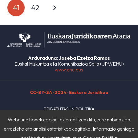
41
42
Arduraduna: Joseba Ezeiza Ramos
Euskal Hizkuntza eta Komunikazioa Saila (UPV/EHU)
www.ehu.eus
CC-BY-SA
· 2024 · Euskara Juridikoa
PRIBATUTASUN POLITIKA
Webgune honek cookie-ak erabiltzen ditu, zure nabigazioa
LEGE OHARRA
errazteko eta analisi estatistikoak egiteko. Informazio gehiago