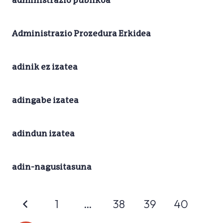
administrazio publikoa
Administrazio Prozedura Erkidea
adinik ez izatea
adingabe izatea
adindun izatea
adin-nagusitasuna
1
…
38
39
40