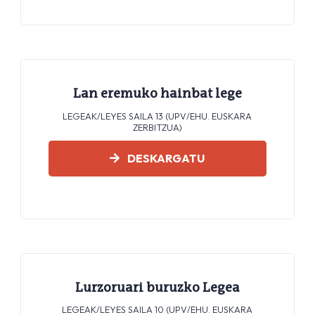
Lan eremuko hainbat lege
LEGEAK/LEYES SAILA 13 (UPV/EHU. EUSKARA
ZERBITZUA)
DESKARGATU
Lurzoruari buruzko Legea
LEGEAK/LEYES SAILA 10 (UPV/EHU. EUSKARA