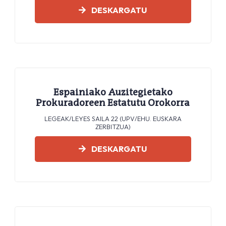
DESKARGATU
Espainiako Auzitegietako
Prokuradoreen Estatutu Orokorra
LEGEAK/LEYES SAILA 22 (UPV/EHU. EUSKARA
ZERBITZUA)
DESKARGATU