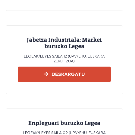
Jabetza Industriala: Markei
buruzko Legea
LEGEAK/LEYES SAILA 12 (UPV/EHU. EUSKARA
ZERBITZUA)
DESKARGATU
Enpleguari buruzko Legea
LEGEAK/LEYES SAILA 09 (UPV/EHU. EUSKARA