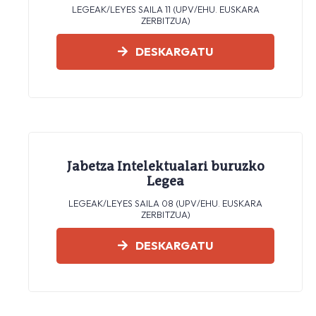
LEGEAK/LEYES SAILA 11 (UPV/EHU. EUSKARA
ZERBITZUA)
DESKARGATU
Jabetza Intelektualari buruzko
Legea
LEGEAK/LEYES SAILA 08 (UPV/EHU. EUSKARA
ZERBITZUA)
DESKARGATU