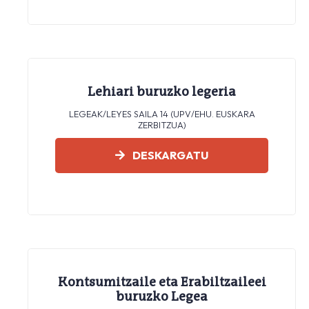
Lehiari buruzko legeria
LEGEAK/LEYES SAILA 14 (UPV/EHU. EUSKARA
ZERBITZUA)
DESKARGATU
Kontsumitzaile eta Erabiltzaileei
buruzko Legea