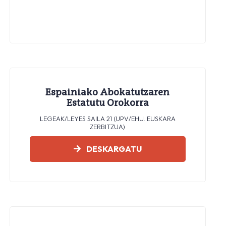
Espainiako Abokatutzaren
Estatutu Orokorra
LEGEAK/LEYES SAILA 21 (UPV/EHU. EUSKARA
ZERBITZUA)
DESKARGATU