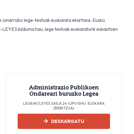
e oinarrizko lege-testuak euskarara ekartzea. Eusko
AK-LEYES bilduma hau, lege testuak euskaraturik eskaintzen
Administrazio Publikoen
Ondareari buruzko Legea
LEGEAK/LEYES SAILA 24 (UPV/EHU. EUSKARA
ZERBITZUA)
DESKARGATU