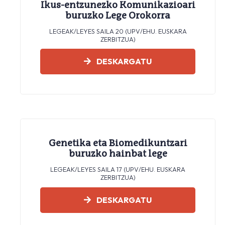
Ikus-entzunezko Komunikazioari
buruzko Lege Orokorra
LEGEAK/LEYES SAILA 20 (UPV/EHU. EUSKARA
ZERBITZUA)
DESKARGATU
Genetika eta Biomedikuntzari
buruzko hainbat lege
LEGEAK/LEYES SAILA 17 (UPV/EHU. EUSKARA
ZERBITZUA)
DESKARGATU