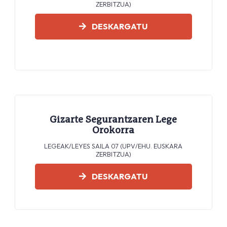
ZERBITZUA)
DESKARGATU
Gizarte Segurantzaren Lege
Orokorra
LEGEAK/LEYES SAILA 07 (UPV/EHU. EUSKARA
ZERBITZUA)
DESKARGATU