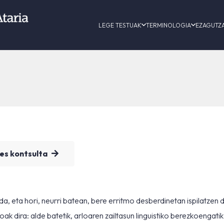
LEGE TESTUAK
TERMINOLOGIA
EZAGUTZ
es kontsulta
, eta hori, neurri batean, bere erritmo desberdinetan ispilatzen 
 dira: alde batetik, arloaren zailtasun linguistiko berezkoengatik,