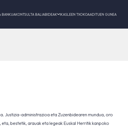
A BANKUA
KONTSULTA BALIABIDEAK
IKASLEEN TXOKOA
ADITUEN GUNEA
da. Justizia-administrazioa eta Zuzenbidearen mundua, oro
 eta, bestetik, arauak eta legeak Euskal Herritik kanpoko