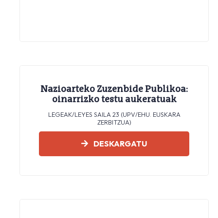
Nazioarteko Zuzenbide Publikoa:
oinarrizko testu aukeratuak
LEGEAK/LEYES SAILA 23 (UPV/EHU. EUSKARA
ZERBITZUA)
DESKARGATU