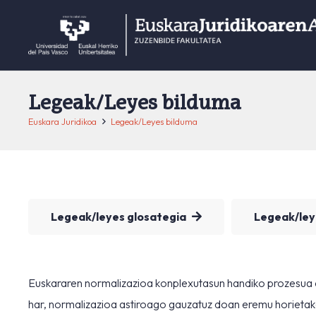
Legeak/Leyes bilduma
Euskara Juridikoa
Legeak/Leyes bilduma
Legeak/leyes glosategia
Legeak/ley
Euskararen normalizazioa konplexutasun handiko prozesua da
har, normalizazioa astiroago gauzatuz doan eremu horietakoak