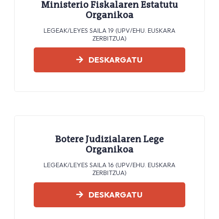
Ministerio Fiskalaren Estatutu
Organikoa
LEGEAK/LEYES SAILA 19 (UPV/EHU. EUSKARA
ZERBITZUA)
DESKARGATU
Botere Judizialaren Lege
Organikoa
LEGEAK/LEYES SAILA 16 (UPV/EHU. EUSKARA
ZERBITZUA)
DESKARGATU