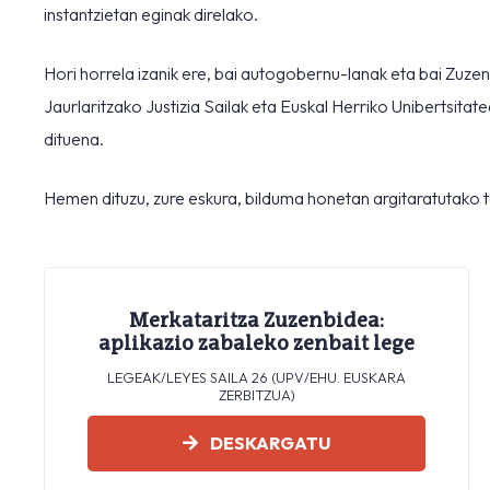
instantzietan eginak direlako.
Hori horrela izanik ere, bai autogobernu-lanak eta bai Zuze
Jaurlaritzako Justizia Sailak eta Euskal Herriko Unibertsit
dituena.
Hemen dituzu, zure eskura, bilduma honetan argitaratutako t
Merkataritza Zuzenbidea:
aplikazio zabaleko zenbait lege
LEGEAK/LEYES SAILA 26 (UPV/EHU. EUSKARA
ZERBITZUA)
DESKARGATU