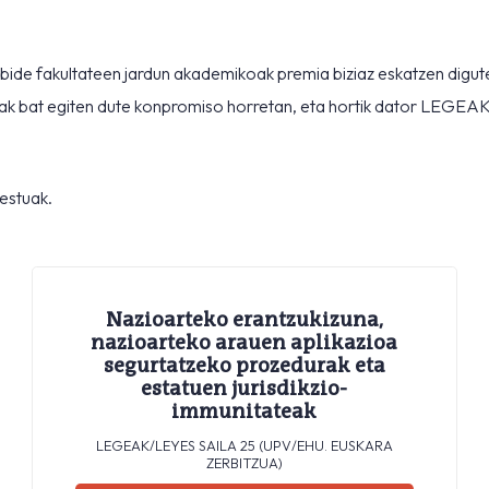
nbide fakultateen jardun akademikoak premia biziaz eskatzen digut
ateak bat egiten dute konpromiso horretan, eta hortik dator LEGE
estuak.
Nazioarteko erantzukizuna,
nazioarteko arauen aplikazioa
segurtatzeko prozedurak eta
estatuen jurisdikzio-
immunitateak
LEGEAK/LEYES SAILA 25 (UPV/EHU. EUSKARA
ZERBITZUA)