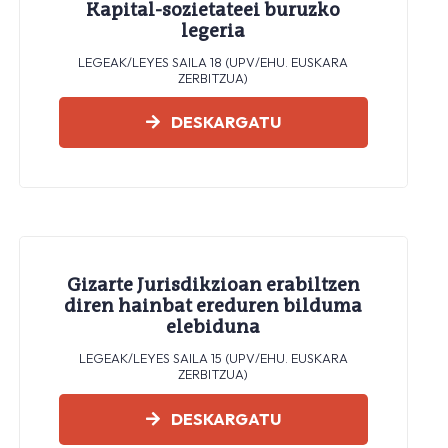
Kapital-sozietateei buruzko
legeria
LEGEAK/LEYES SAILA 18 (UPV/EHU. EUSKARA
ZERBITZUA)
DESKARGATU
Gizarte Jurisdikzioan erabiltzen
diren hainbat ereduren bilduma
elebiduna
LEGEAK/LEYES SAILA 15 (UPV/EHU. EUSKARA
ZERBITZUA)
DESKARGATU