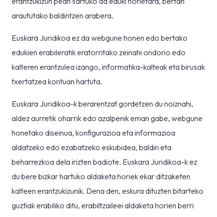
erantzukizun pean sartuko da eduki horietara, bertan
araututako baldintzen arabera.
Euskara Juridikoa ez da webgune honen edo bertako
edukien erabileratik eratorritako zeinahi ondorio edo
kalteren erantzulea izango, informatika-kalteak eta birusak
txertatzea kontuan hartuta.
Euskara Juridikoa-k berarentzat gordetzen du noiznahi,
aldez aurretik oharrik edo azalpenik eman gabe, webgune
honetako diseinua, konfigurazioa eta informazioa
aldatzeko edo ezabatzeko eskubidea, baldin eta
beharrezkoa dela irizten badiote. Euskara Juridikoa-k ez
du bere bizkar hartuko aldaketa horiek ekar ditzaketen
kalteen erantzukizunik. Dena den, eskura dituzten bitarteko
guztiak erabiliko ditu, erabiltzaileei aldaketa horien berri