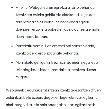
Aitortu: Webgunearen egiletza aitortu behar da,
lizentziara esteka gehitu eta aldaketarik egin den
adierazi baina ez webgune honek hori egiten
duenaren erabilera babesten duela aditzera ematen
duen modu batean.
Partekatu berdin: Lan eratorri bat sortzen bada,
lizentzia bera erabiliz banatu behar da.
Murrizketa gehigarririk ez: Ezin da neurri legal edo
teknologikoen bidez lizentziak baimentzen duena
mugatu.
Webguneko edukiak erabiltzean lizentziak ezartzen dituen
baldintzak bete ezean, dagokien lege-ekintzak egikaritu
ahal izango dira, eta hala badagokio, hori egikaritzetik