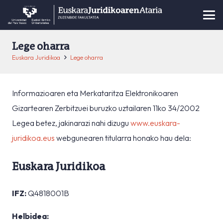
Lege oharra
Euskara Juridikoa
Lege oharra
Informazioaren eta Merkataritza Elektronikoaren
Gizartearen Zerbitzuei buruzko uztailaren 11ko 34/2002
Legea betez, jakinarazi nahi dizugu
www.euskara-
juridikoa.eus
webgunearen titularra honako hau dela:
Euskara Juridikoa
IFZ:
Q4818001B
Helbidea: