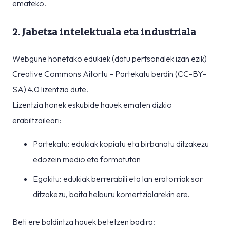
emateko.
2. Jabetza intelektuala eta industriala
Webgune honetako edukiek (datu pertsonalek izan ezik)
Creative Commons Aitortu – Partekatu berdin (CC-BY-
SA) 4.0 lizentzia dute.
Lizentzia honek eskubide hauek ematen dizkio
erabiltzaileari:
Partekatu: edukiak kopiatu eta birbanatu ditzakezu
edozein medio eta formatutan
Egokitu: edukiak berrerabili eta lan eratorriak sor
ditzakezu, baita helburu komertzialarekin ere.
Beti ere baldintza hauek betetzen badira: