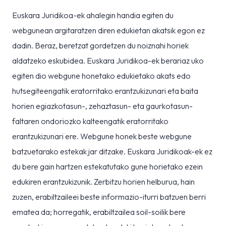
Euskara Juridikoa-ek ahalegin handia egiten du
webgunean argitaratzen diren edukietan akatsik egon ez
dadin. Beraz, beretzat gordetzen du noiznahi horiek
aldatzeko eskubidea. Euskara Juridikoa-ek berariaz uko
egiten dio webgune honetako edukietako akats edo
hutsegiteengatik eratorritako erantzukizunari eta baita
horien egiazkotasun-, zehaztasun- eta gaurkotasun-
faltaren ondoriozko kalteengatik eratorritako
erantzukizunari ere. Webgune honek beste webgune
batzuetarako estekak jar ditzake. Euskara Juridikoak-ek ez
du bere gain hartzen estekatutako gune horietako ezein
edukiren erantzukizunik. Zerbitzu horien helburua, hain
zuzen, erabiltzaileei beste informazio-iturri batzuen berri
ematea da; horregatik, erabiltzailea soil-soilik bere