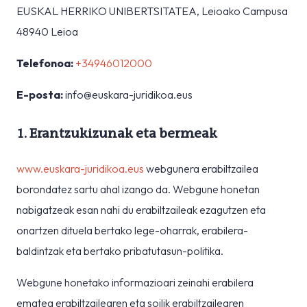
EUSKAL HERRIKO UNIBERTSITATEA, Leioako Campusa
48940 Leioa
Telefonoa:
+34946012000
E-posta:
info@euskara-juridikoa.eus
1. Erantzukizunak eta bermeak
www.euskara-juridikoa.eus
webgunera erabiltzailea
borondatez sartu ahal izango da. Webgune honetan
nabigatzeak esan nahi du erabiltzaileak ezagutzen eta
onartzen dituela bertako lege-oharrak, erabilera-
baldintzak eta bertako pribatutasun-politika.
Webgune honetako informazioari zeinahi erabilera
ematea erabiltzailearen eta soilik erabiltzailearen