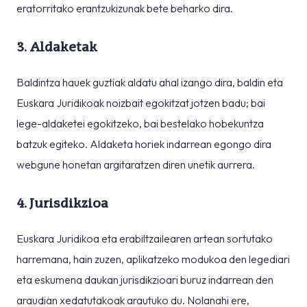
eratorritako erantzukizunak bete beharko dira.
3. Aldaketak
Baldintza hauek guztiak aldatu ahal izango dira, baldin eta
Euskara Juridikoak noizbait egokitzat jotzen badu; bai
lege-aldaketei egokitzeko, bai bestelako hobekuntza
batzuk egiteko. Aldaketa horiek indarrean egongo dira
webgune honetan argitaratzen diren unetik aurrera.
4. Jurisdikzioa
Euskara Juridikoa eta erabiltzailearen artean sortutako
harremana, hain zuzen, aplikatzeko modukoa den legediari
eta eskumena daukan jurisdikzioari buruz indarrean den
araudian xedatutakoak arautuko du. Nolanahi ere,