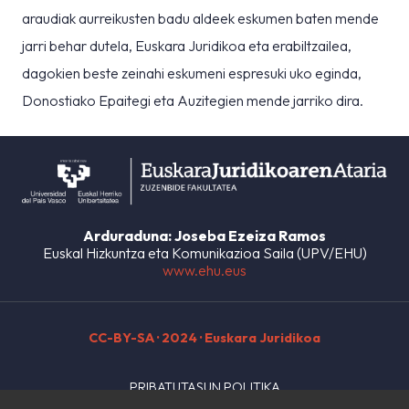
araudiak aurreikusten badu aldeek eskumen baten mende
jarri behar dutela, Euskara Juridikoa eta erabiltzailea,
dagokien beste zeinahi eskumeni espresuki uko eginda,
Donostiako Epaitegi eta Auzitegien mende jarriko dira.
Arduraduna: Joseba Ezeiza Ramos
Euskal Hizkuntza eta Komunikazioa Saila (UPV/EHU)
www.ehu.eus
CC-BY-SA
· 2024 · Euskara Juridikoa
PRIBATUTASUN POLITIKA