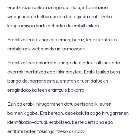
erantzukizun pekoa izango da. Hala, informazioa
webgunearen helburuarekin bat eginda erabiltzeko
konpromisoa hartu beharko du erabiltzaileak.
Erabiltzaileak ezingo dio eman, beraz, legez kontrako
erabilerarik webguneko informazioari.
Erabiltzaileek galarazita izango dute eduki faltsuak edo
okerrak txertatzea edo jakinaraztea. Erabiltzailea bera
izango da, horrenbestez, ematen dituen datuekin
eragindako kalteen erantzule bakarra.
Ezin da erabili hirugarrenen datu pertsonalik, euren
baimenik gabe. Era berean, debekatuta dago hirugarrenen
identifikazio-datuak erabiltzea, beste pertsona edo
entitate baten tokian jartzeko asmoz.