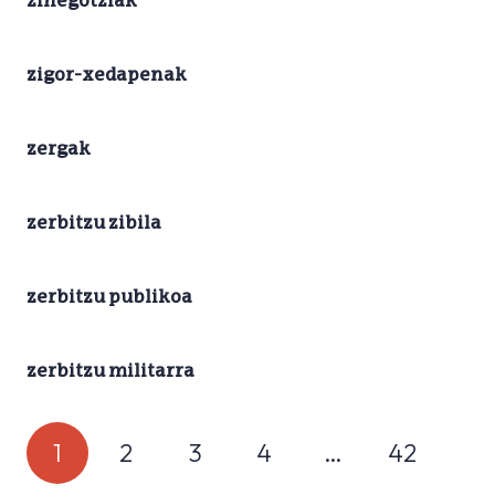
zinegotziak
zigor-xedapenak
zergak
zerbitzu zibila
zerbitzu publikoa
zerbitzu militarra
1
2
3
4
…
42