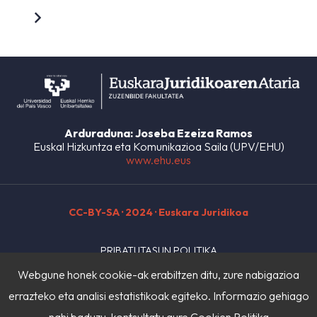
Arduraduna: Joseba Ezeiza Ramos
Euskal Hizkuntza eta Komunikazioa Saila (UPV/EHU)
www.ehu.eus
CC-BY-SA
· 2024 · Euskara Juridikoa
PRIBATUTASUN POLITIKA
Webgune honek cookie-ak erabiltzen ditu, zure nabigazioa
LEGE OHARRA
errazteko eta analisi estatistikoak egiteko. Informazio gehiago