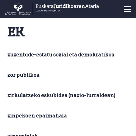
EK
zuzenbide-estatu sozial eta demokratikoa
zor publikoa
zirkulatzeko eskubidea (nazio-lurraldean)
zinpekoen epaimahaia