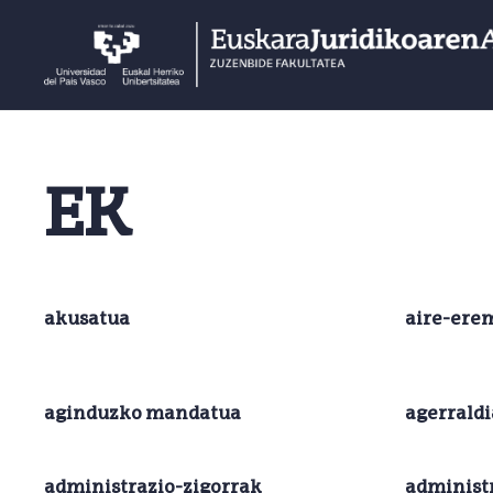
EK
akusatua
aire-ere
aginduzko mandatua
agerraldi
administrazio-zigorrak
administ