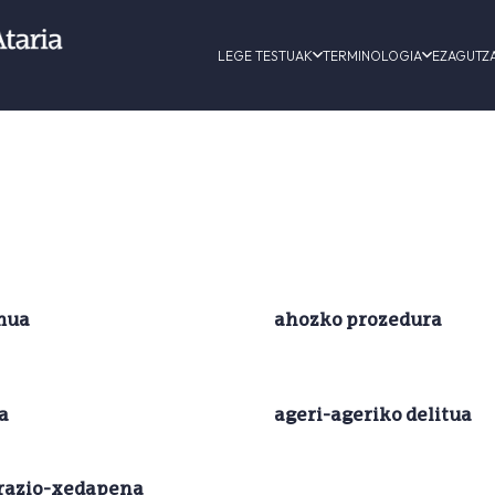
LEGE TESTUAK
TERMINOLOGIA
EZAGUTZ
mua
ahozko prozedura
a
ageri-ageriko delitua
razio-xedapena