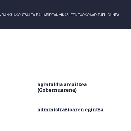
A BANKUA
KONTSULTA BALIABIDEAK
IKASLEEN TXOKOA
ADITUEN GUNEA
agintaldia amaitzea
(Gobernuarena)
administrazioaren egintza