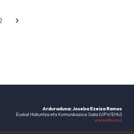
2
Arduraduna: Joseba Ezeiza Ramos
Euskal Hizkuntza eta Komunikazioa Saila (UPV/EHU)
www.ehu.eus