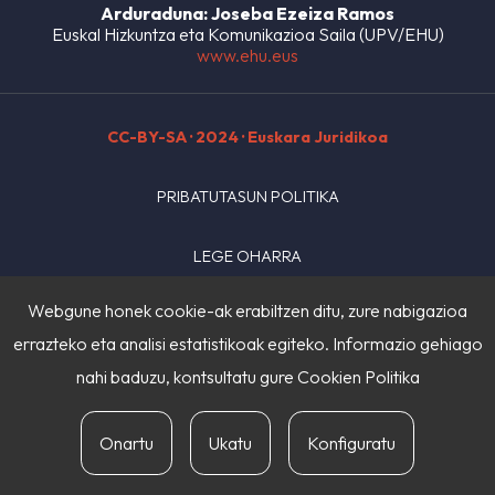
Arduraduna: Joseba Ezeiza Ramos
Euskal Hizkuntza eta Komunikazioa Saila (UPV/EHU)
www.ehu.eus
CC-BY-SA
· 2024 · Euskara Juridikoa
PRIBATUTASUN POLITIKA
LEGE OHARRA
Webgune honek cookie-ak erabiltzen ditu, zure nabigazioa
COOKIE POLITIKA
errazteko eta analisi estatistikoak egiteko. Informazio gehiago
HARREMANETARAKO
nahi baduzu, kontsultatu gure
Cookien Politika
Onartu
Ukatu
Konfiguratu