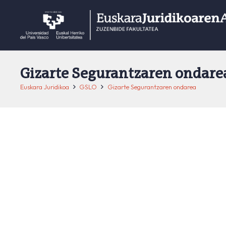
Gizarte Segurantzaren ondare
Euskara Juridikoa
GSLO
Gizarte Segurantzaren ondarea