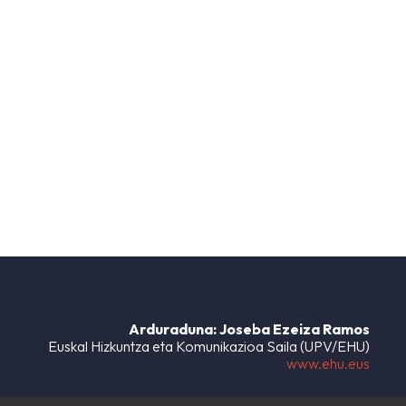
Arduraduna: Joseba Ezeiza Ramos
Euskal Hizkuntza eta Komunikazioa Saila (UPV/EHU)
www.ehu.eus