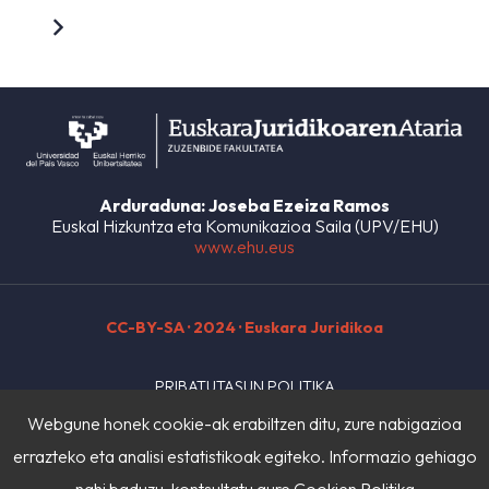
Arduraduna: Joseba Ezeiza Ramos
Euskal Hizkuntza eta Komunikazioa Saila (UPV/EHU)
www.ehu.eus
CC-BY-SA
· 2024 · Euskara Juridikoa
PRIBATUTASUN POLITIKA
Webgune honek cookie-ak erabiltzen ditu, zure nabigazioa
LEGE OHARRA
errazteko eta analisi estatistikoak egiteko. Informazio gehiago