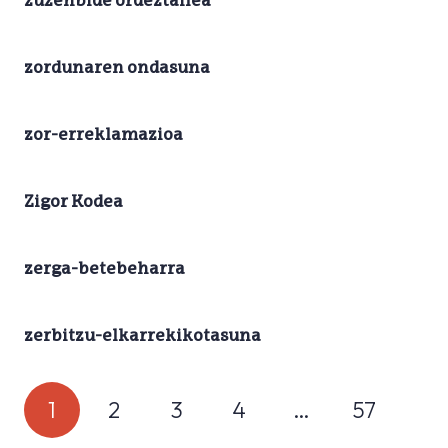
zuzenbide ordeztailea
zordunaren ondasuna
zor-erreklamazioa
Zigor Kodea
zerga-betebeharra
zerbitzu-elkarrekikotasuna
1
2
3
4
…
57