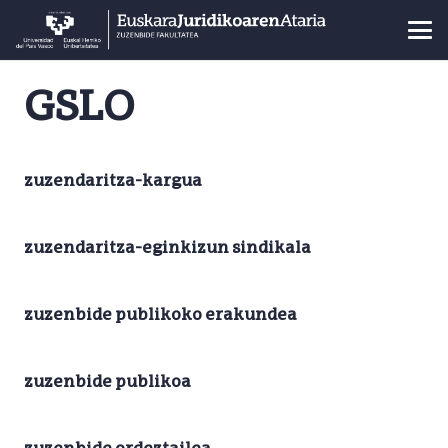
GSLO
zuzendaritza-kargua
zuzendaritza-eginkizun sindikala
zuzenbide publikoko erakundea
zuzenbide publikoa