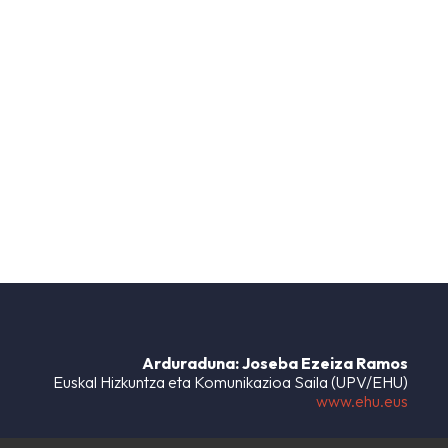
Arduraduna: Joseba Ezeiza Ramos
Euskal Hizkuntza eta Komunikazioa Saila (UPV/EHU)
www.ehu.eus