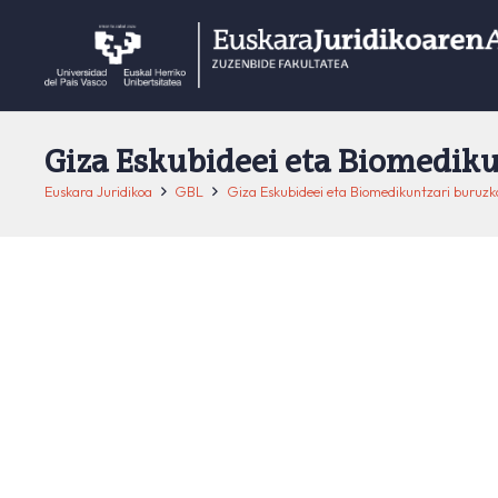
Giza Eskubideei eta Biomedik
Euskara Juridikoa
GBL
Giza Eskubideei eta Biomedikuntzari buruz