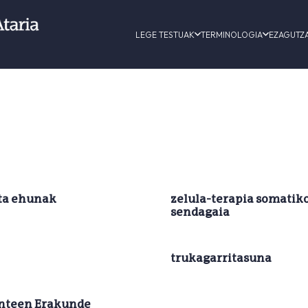
LEGE TESTUAK
TERMINOLOGIA
EZAGUTZ
eta ehunak
zelula-terapia somatik
sendagaia
trukagarritasuna
nteen Erakunde