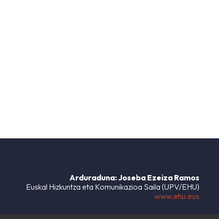
Arduraduna: Joseba Ezeiza Ramos
Euskal Hizkuntza eta Komunikazioa Saila (UPV/EHU)
www.ehu.eus