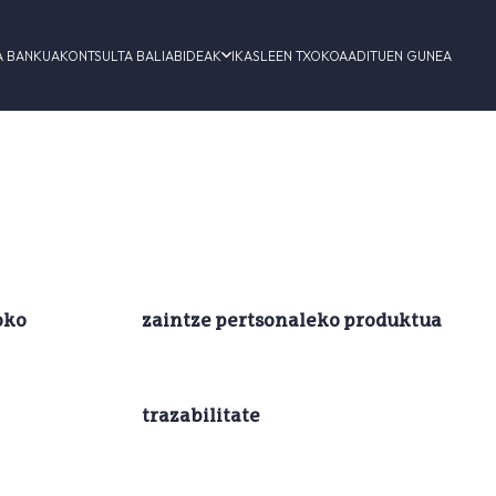
A BANKUA
KONTSULTA BALIABIDEAK
IKASLEEN TXOKOA
ADITUEN GUNEA
oko
zaintze pertsonaleko produktua
trazabilitate