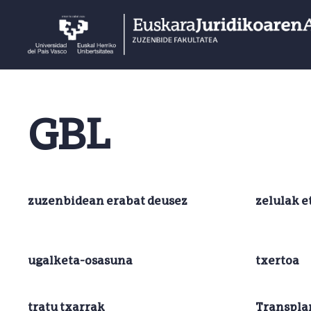
GBL
zuzenbidean erabat deusez
zelulak 
ugalketa-osasuna
txertoa
tratu txarrak
Transpla