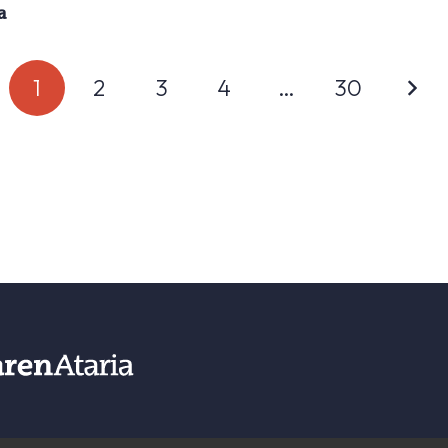
a
1
2
3
4
…
30