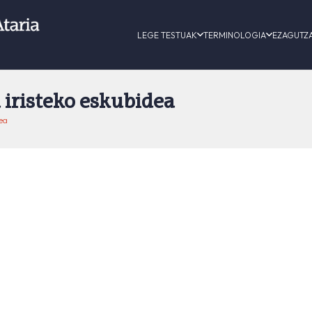
LEGE TESTUAK
TERMINOLOGIA
EZAGUTZ
 iristeko eskubidea
ea