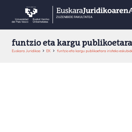
funtzio eta kargu publikoetara
Euskara Juridikoa
EK
funtzio eta kargu publikoetara iristeko eskubid