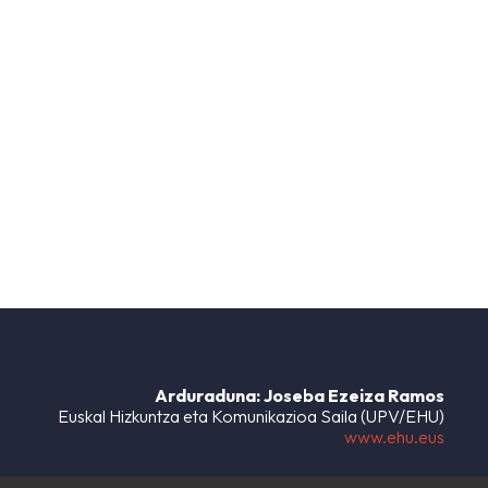
Arduraduna: Joseba Ezeiza Ramos
Euskal Hizkuntza eta Komunikazioa Saila (UPV/EHU)
www.ehu.eus