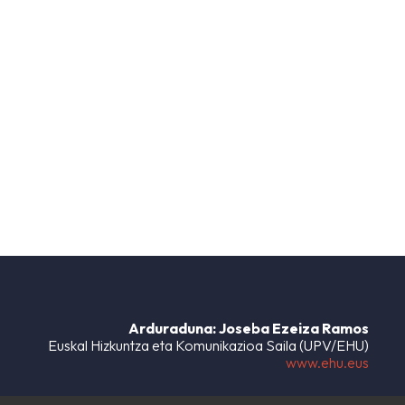
Arduraduna: Joseba Ezeiza Ramos
Euskal Hizkuntza eta Komunikazioa Saila (UPV/EHU)
www.ehu.eus