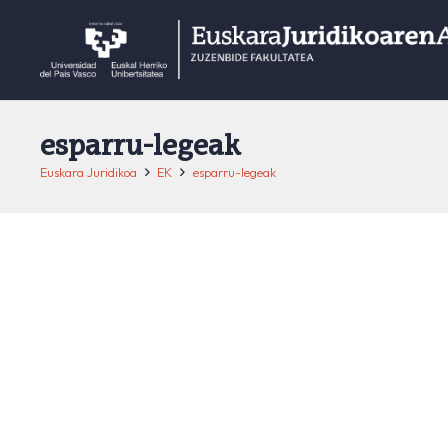
esparru-legeak
Euskara Juridikoa
EK
esparru-legeak