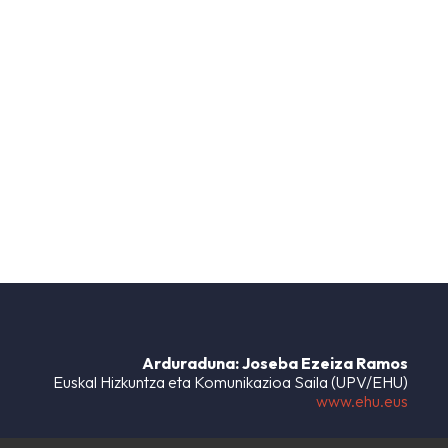
Arduraduna: Joseba Ezeiza Ramos
Euskal Hizkuntza eta Komunikazioa Saila (UPV/EHU)
www.ehu.eus