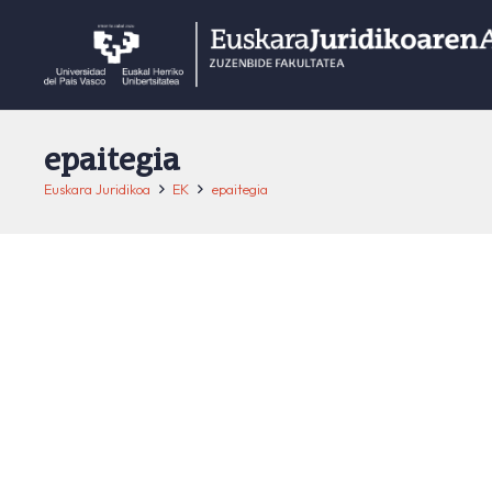
epaitegia
Euskara Juridikoa
EK
epaitegia