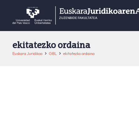
ekitatezko ordaina
Euskara Juridikoa
GBL
ekitatezko ordaina