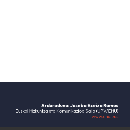
Arduraduna: Joseba Ezeiza Ramos
Euskal Hizkuntza eta Komunikazioa Saila (UPV/EHU)
www.ehu.eus