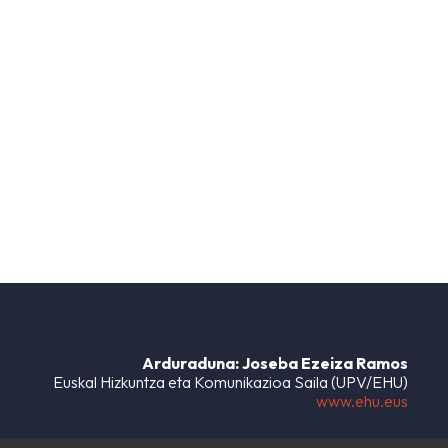
Arduraduna: Joseba Ezeiza Ramos
Euskal Hizkuntza eta Komunikazioa Saila (UPV/EHU)
www.ehu.eus