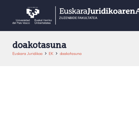
doakotasuna
Euskara Juridikoa
EK
doakotasuna