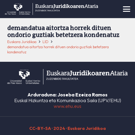
demandatua aitortza horrek dituen
ondorio guztiak betetzera kondenatuz
Euskara Juridikoa
LID
demandatua aitortza horrek dituen ondorio guztiak betetzera
kondenatuz
Arduraduna: Joseba Ezeiza Ramos
Euskal Hizkuntza eta Komunikazioa Saila (UPV/EHU)
www.ehu.eus
CC-BY-SA
· 2024 · Euskara Juridikoa