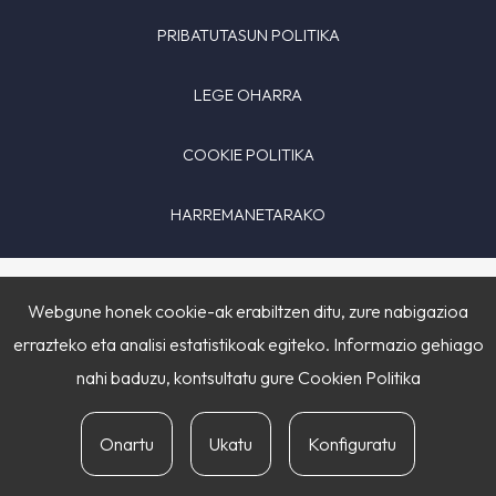
PRIBATUTASUN POLITIKA
LEGE OHARRA
COOKIE POLITIKA
HARREMANETARAKO
Webgune honek cookie-ak erabiltzen ditu, zure nabigazioa
errazteko eta analisi estatistikoak egiteko. Informazio gehiago
nahi baduzu, kontsultatu gure
Cookien Politika
Onartu
Ukatu
Konfiguratu