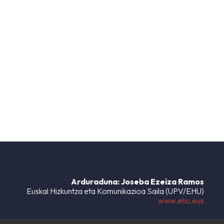
Arduraduna: Joseba Ezeiza Ramos
Euskal Hizkuntza eta Komunikazioa Saila (UPV/EHU)
www.ehu.eus