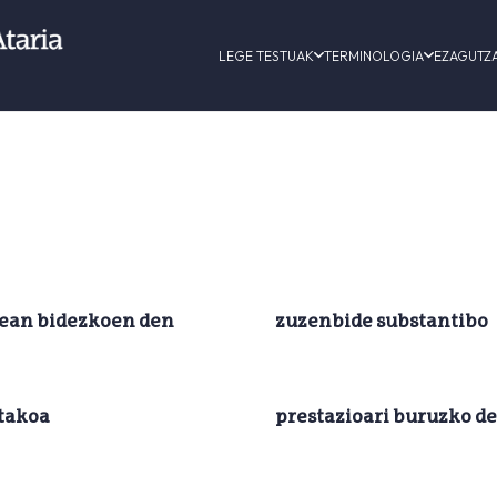
LEGE TESTUAK
TERMINOLOGIA
EZAGUTZ
ean bidezkoen den
zuzenbide substantibo
itakoa
prestazioari buruzko 