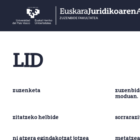
LID
zuzenketa
zuzenbid
moduan.
zitatzeko helbide
sorraraz
ni atzera egindakotzat jotzea
metatzea