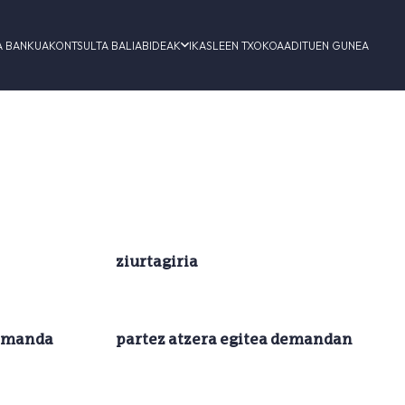
A BANKUA
KONTSULTA BALIABIDEAK
IKASLEEN TXOKOA
ADITUEN GUNEA
ziurtagiria
demanda
partez atzera egitea demandan