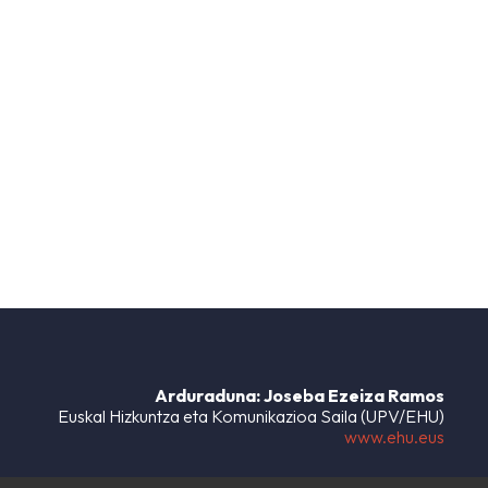
Arduraduna: Joseba Ezeiza Ramos
Euskal Hizkuntza eta Komunikazioa Saila (UPV/EHU)
www.ehu.eus