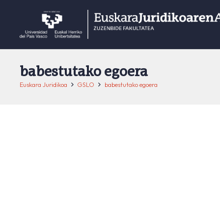
babestutako egoera
Euskara Juridikoa
GSLO
babestutako egoera