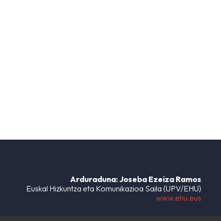
Arduraduna: Joseba Ezeiza Ramos
Euskal Hizkuntza eta Komunikazioa Saila (UPV/EHU)
www.ehu.eus