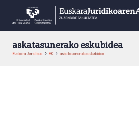
askatasunerako eskubidea
Euskara Juridikoa
EK
askatasunerako eskubidea