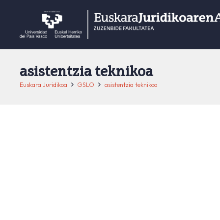
asistentzia teknikoa
Euskara Juridikoa
GSLO
asistentzia teknikoa