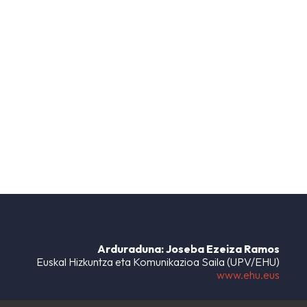
Arduraduna: Joseba Ezeiza Ramos
Euskal Hizkuntza eta Komunikazioa Saila (UPV/EHU)
www.ehu.eus