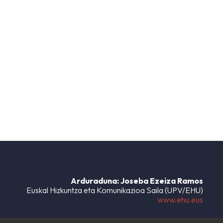
Arduraduna: Joseba Ezeiza Ramos
Euskal Hizkuntza eta Komunikazioa Saila (UPV/EHU)
www.ehu.eus