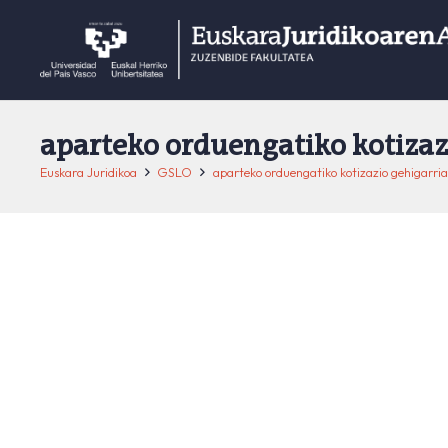
aparteko orduengatiko kotizaz
Euskara Juridikoa
GSLO
aparteko orduengatiko kotizazio gehigarria