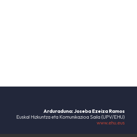
Arduraduna: Joseba Ezeiza Ramos
Euskal Hizkuntza eta Komunikazioa Saila (UPV/EHU)
www.ehu.eus