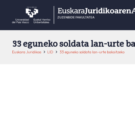
33 eguneko soldata lan-urte b
Euskara Juridikoa
LID
33 eguneko soldata lan-urte bakoitzeko