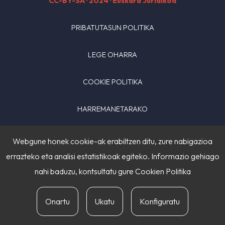
CC-BY-SA
· 2024 · Euskara Juridikoa
PRIBATUTASUN POLITIKA
LEGE OHARRA
COOKIE POLITIKA
HARREMANETARAKO
Webgune honek cookie-ak erabiltzen ditu, zure nabigazioa
errazteko eta analisi estatistikoak egiteko. Informazio gehiago
nahi baduzu, kontsultatu gure
Cookien Politika
Onartu
Ukatu
Konfiguratu