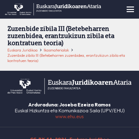
Zuzenbide zibila III (Betebeharren
zuzenbidea, erantzukizun zibila eta
kontratuen teoria)
Euskara Juridikoa
Ikasmaterialak
Zuzenbide zibila III (Betebeharren zuzenbidea, erantzukizun zibila eta
kontratuen teoria)
Arduraduna: Joseba Ezeiza Ramos
Euskal Hizkuntza eta Komunikazioa Saila (UPV/EHU)
www.ehu.eus