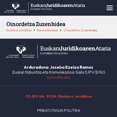
Oinordetza Zuzenbidea
Euskara Juridikoa
Ikasmaterialak
Oinordetza Zuzenbidea
Arduraduna: Joseba Ezeiza Ramos
Euskal Hizkuntza eta Komunikazioa Saila (UPV/EHU)
www.ehu.eus
CC-BY-SA
· 2024 · Euskara Juridikoa
PRIBATUTASUN POLITIKA