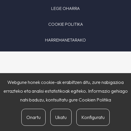
LEGE OHARRA
COOKIE POLITIKA
HARREMANETARAKO
Webgune honek cookie-ak erabiltzen ditu, zure nabigazioa
errazteko eta analisi estatistikoak egiteko. Informazio gehiago
nahi baduzu, kontsultatu gure
Cookien Politika
Onartu
Ukatu
Konfiguratu