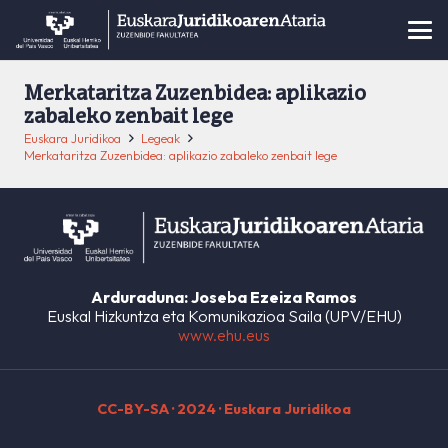
Merkataritza Zuzenbidea: aplikazio
zabaleko zenbait lege
Euskara Juridikoa
Legeak
Merkataritza Zuzenbidea: aplikazio zabaleko zenbait lege
Arduraduna: Joseba Ezeiza Ramos
Euskal Hizkuntza eta Komunikazioa Saila (UPV/EHU)
www.ehu.eus
CC-BY-SA
· 2024 · Euskara Juridikoa