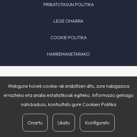
PRIBATUTASUN POLITIKA
LEGE OHARRA
COOKIE POLITIKA
HARREMANETARAKO
Webgune honek cookie-ak erabiltzen ditu, zure nabigazioa
errazteko eta analisi estatistikoak egiteko. Informazio gehiago
nahi baduzu, kontsultatu gure
Cookien Politika
Onartu
Ukatu
Konfiguratu