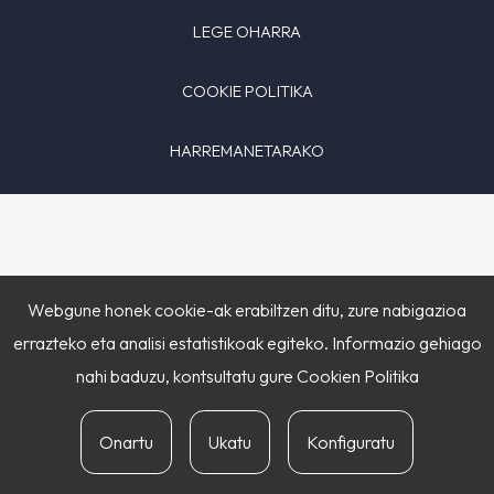
LEGE OHARRA
COOKIE POLITIKA
HARREMANETARAKO
Webgune honek cookie-ak erabiltzen ditu, zure nabigazioa
errazteko eta analisi estatistikoak egiteko. Informazio gehiago
nahi baduzu, kontsultatu gure
Cookien Politika
Onartu
Ukatu
Konfiguratu