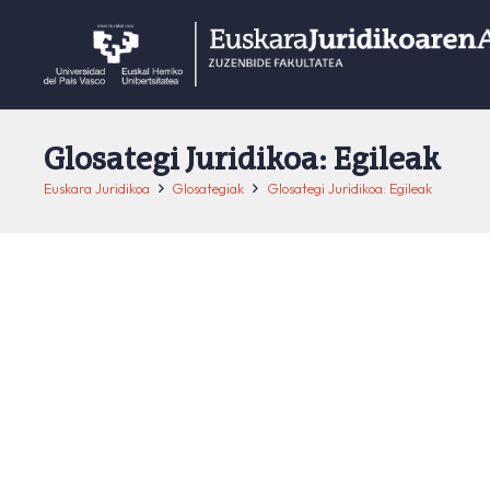
Glosategi Juridikoa: Egileak
Euskara Juridikoa
Glosategiak
Glosategi Juridikoa: Egileak