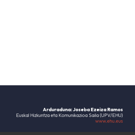
Arduraduna: Joseba Ezeiza Ramos
Euskal Hizkuntza eta Komunikazioa Saila (UPV/EHU)
www.ehu.eus