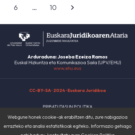
6
…
10
Arduraduna: Joseba Ezeiza Ramos
Euskal Hizkuntza eta Komunikazioa Saila (UPV/EHU)
www.ehu.eus
CC-BY-SA
· 2024 · Euskara Juridikoa
PRIBATUTASUN POLITIKA
Webgune honek cookie-ak erabiltzen ditu, zure nabigazioa
LEGE OHARRA
errazteko eta analisi estatistikoak egiteko. Informazio gehiago