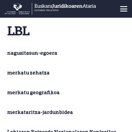
LBL
nagusitasun-egoera
merkatu zehatza
merkatu geografikoa
merkataritza-jardunbidea