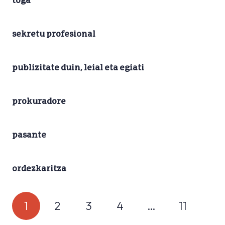
toga
sekretu profesional
publizitate duin, leial eta egiati
prokuradore
pasante
ordezkaritza
1
2
3
4
…
11