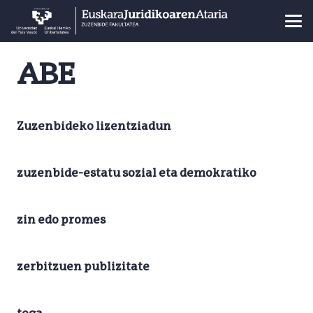
ABE
Zuzenbideko lizentziadun
zuzenbide-estatu sozial eta demokratiko
zin edo promes
zerbitzuen publizitate