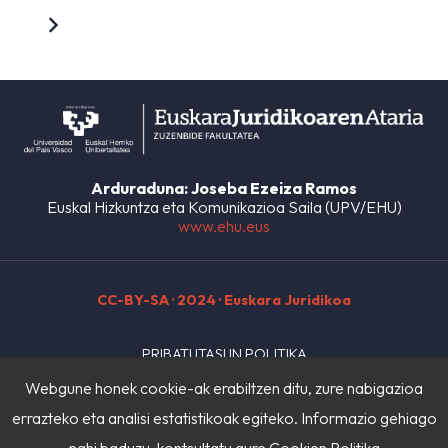
Arduraduna: Joseba Ezeiza Ramos
Euskal Hizkuntza eta Komunikazioa Saila (UPV/EHU)
www.ehu.eus
CC-BY-SA
· 2024 · Euskara Juridikoa
PRIBATUTASUN POLITIKA
Webgune honek cookie-ak erabiltzen ditu, zure nabigazioa
LEGE OHARRA
errazteko eta analisi estatistikoak egiteko. Informazio gehiago