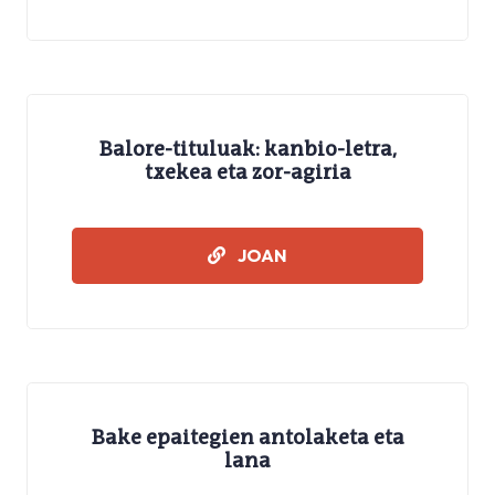
Balore-tituluak: kanbio-letra,
txekea eta zor-agiria
IKASMATERIALAK
JOAN
Bake epaitegien antolaketa eta
lana