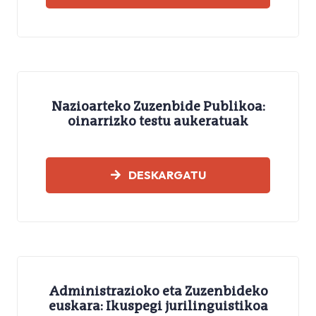
Nazioarteko Zuzenbide Publikoa:
oinarrizko testu aukeratuak
LEGEAK
DESKARGATU
Administrazioko eta Zuzenbideko
euskara: Ikuspegi jurilinguistikoa