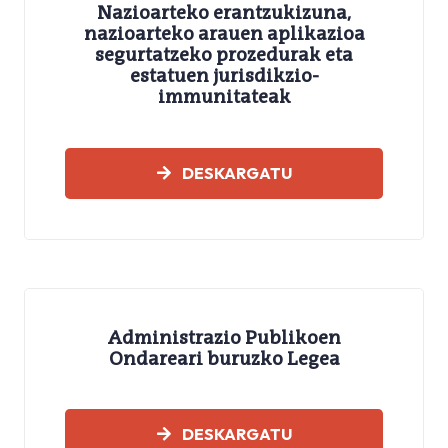
Nazioarteko erantzukizuna,
nazioarteko arauen aplikazioa
segurtatzeko prozedurak eta
estatuen jurisdikzio-
immunitateak
LEGEAK
DESKARGATU
Administrazio Publikoen
Ondareari buruzko Legea
LEGEAK
DESKARGATU