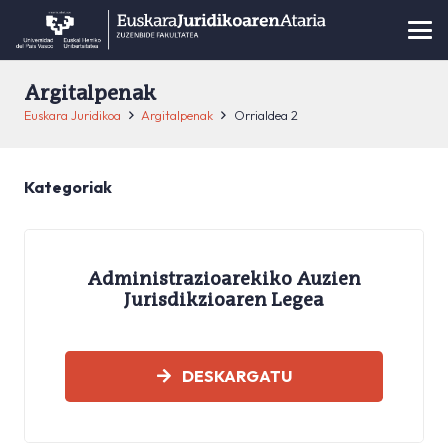
Argitalpenak
Euskara Juridikoa
Argitalpenak
Orrialdea 2
Kategoriak
Administrazioarekiko Auzien
Jurisdikzioaren Legea
GLOSATEGIAK
DESKARGATU