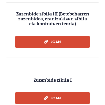
Zuzenbide zibila III (Betebeharren
zuzenbidea, erantzukizun zibila
eta kontratuen teoria)
IKASMATERIALAK
JOAN
Zuzenbide zibila I
IKASMATERIALAK
JOAN