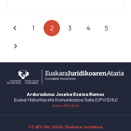
1
2
3
4
5
Arduraduna: Joseba Ezeiza Ramos
Euskal Hizkuntza eta Komunikazioa Saila (UPV/EHU)
www.ehu.eus
CC-BY-SA
· 2024 · Euskara Juridikoa