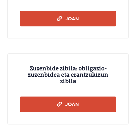
IKASMATERIALAK
JOAN
Zuzenbide zibila: obligazio-
zuzenbidea eta erantzukizun
zibila
IKASMATERIALAK
JOAN