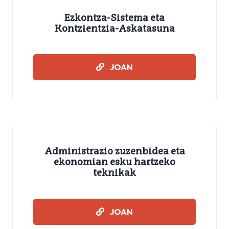
Ezkontza-Sistema eta
Kontzientzia-Askatasuna
IKASMATERIALAK
JOAN
Administrazio zuzenbidea eta
ekonomian esku hartzeko
teknikak
IKASMATERIALAK
JOAN