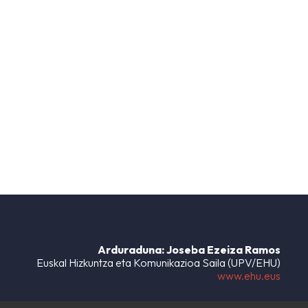
Arduraduna: Joseba Ezeiza Ramos
Euskal Hizkuntza eta Komunikazioa Saila (UPV/EHU)
www.ehu.eus