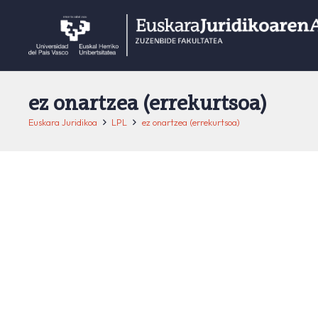
ez onartzea (errekurtsoa)
Euskara Juridikoa
LPL
ez onartzea (errekurtsoa)