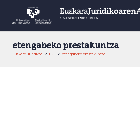
etengabeko prestakuntza
Euskara Juridikoa
BJL
etengabeko prestakuntza