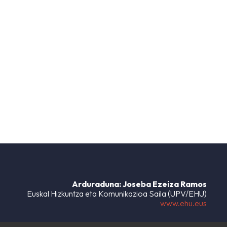
Arduraduna: Joseba Ezeiza Ramos
Euskal Hizkuntza eta Komunikazioa Saila (UPV/EHU)
www.ehu.eus