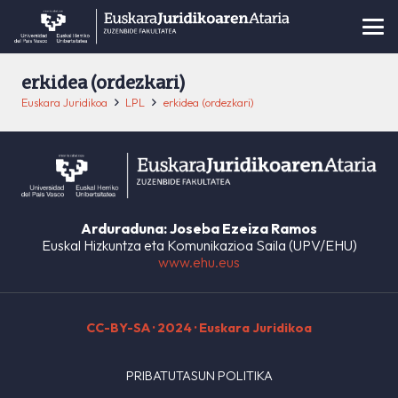
erkidea (ordezkari)
Euskara Juridikoa
LPL
erkidea (ordezkari)
Arduraduna: Joseba Ezeiza Ramos
Euskal Hizkuntza eta Komunikazioa Saila (UPV/EHU)
www.ehu.eus
CC-BY-SA
· 2024 · Euskara Juridikoa
PRIBATUTASUN POLITIKA