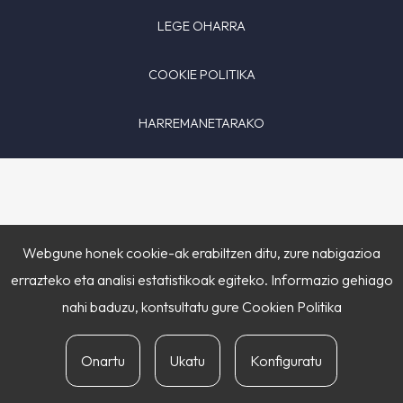
LEGE OHARRA
COOKIE POLITIKA
HARREMANETARAKO
Webgune honek cookie-ak erabiltzen ditu, zure nabigazioa
errazteko eta analisi estatistikoak egiteko. Informazio gehiago
nahi baduzu, kontsultatu gure
Cookien Politika
Onartu
Ukatu
Konfiguratu