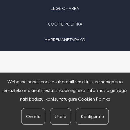
LEGE OHARRA
COOKIE POLITIKA
HARREMANETARAKO
Webgune honek cookie-ak erabiltzen ditu, zure nabigazioa
errazteko eta analisi estatistikoak egiteko. Informazio gehiago
nahi baduzu, kontsultatu gure
Cookien Politika
Onartu
Ukatu
Konfiguratu