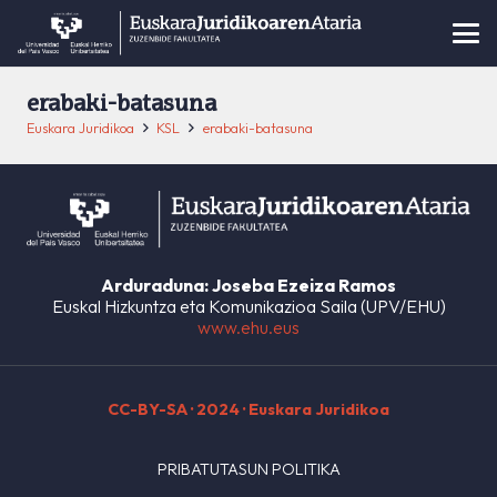
erabaki-batasuna
Euskara Juridikoa
KSL
erabaki-batasuna
Arduraduna: Joseba Ezeiza Ramos
Euskal Hizkuntza eta Komunikazioa Saila (UPV/EHU)
www.ehu.eus
CC-BY-SA
· 2024 · Euskara Juridikoa
PRIBATUTASUN POLITIKA