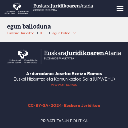
egun balioduna
Euskara Juridikoa
KEL
egun balioduna
Arduraduna: Joseba Ezeiza Ramos
Euskal Hizkuntza eta Komunikazioa Saila (UPV/EHU)
www.ehu.eus
CC-BY-SA
· 2024 · Euskara Juridikoa
PRIBATUTASUN POLITIKA