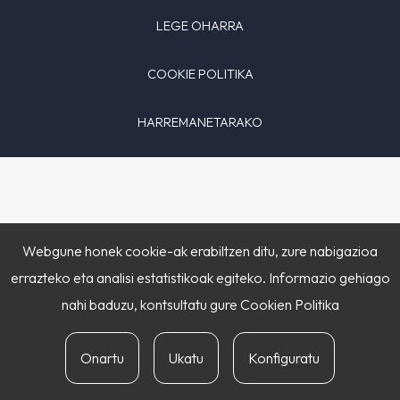
LEGE OHARRA
COOKIE POLITIKA
HARREMANETARAKO
Webgune honek cookie-ak erabiltzen ditu, zure nabigazioa
errazteko eta analisi estatistikoak egiteko. Informazio gehiago
nahi baduzu, kontsultatu gure
Cookien Politika
Onartu
Ukatu
Konfiguratu