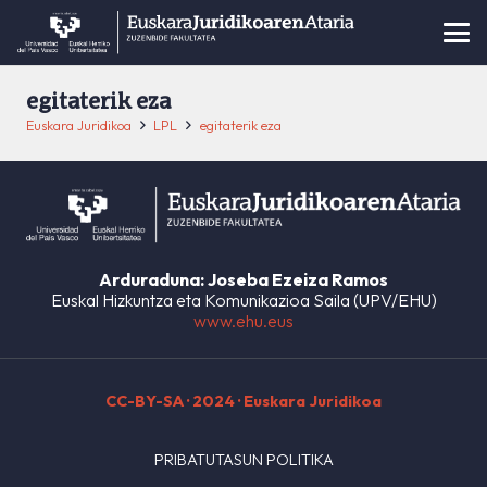
egitaterik eza
Euskara Juridikoa
LPL
egitaterik eza
Arduraduna: Joseba Ezeiza Ramos
Euskal Hizkuntza eta Komunikazioa Saila (UPV/EHU)
www.ehu.eus
CC-BY-SA
· 2024 · Euskara Juridikoa
PRIBATUTASUN POLITIKA