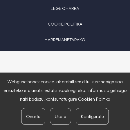
LEGE OHARRA
COOKIE POLITIKA
HARREMANETARAKO
Webgune honek cookie-ak erabiltzen ditu, zure nabigazioa
errazteko eta analisi estatistikoak egiteko. Informazio gehiago
nahi baduzu, kontsultatu gure
Cookien Politika
Onartu
Ukatu
Konfiguratu