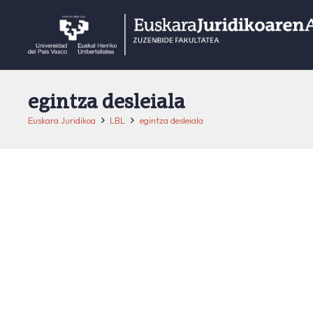
egintza desleiala
Euskara Juridikoa
LBL
egintza desleiala