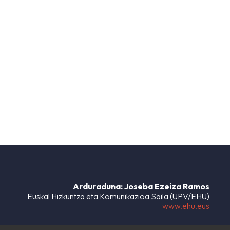
Arduraduna: Joseba Ezeiza Ramos
Euskal Hizkuntza eta Komunikazioa Saila (UPV/EHU)
www.ehu.eus