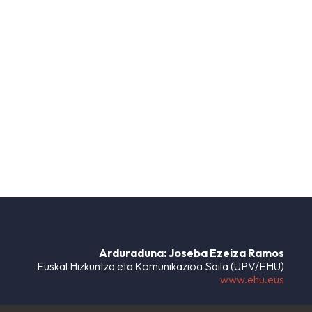
Arduraduna: Joseba Ezeiza Ramos
Euskal Hizkuntza eta Komunikazioa Saila (UPV/EHU)
www.ehu.eus