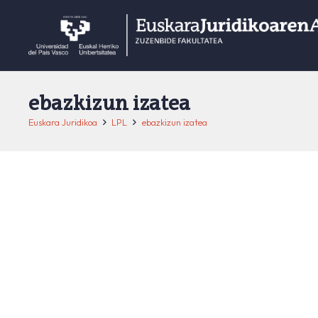
ebazkizun izatea
Euskara Juridikoa
LPL
ebazkizun izatea