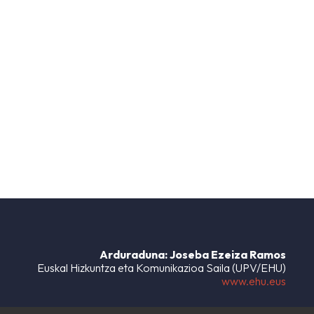
Arduraduna: Joseba Ezeiza Ramos
Euskal Hizkuntza eta Komunikazioa Saila (UPV/EHU)
www.ehu.eus