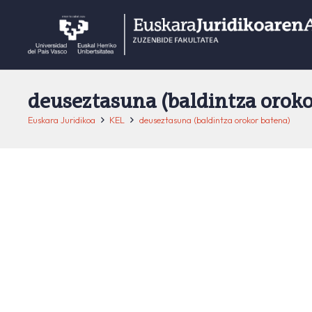
deuseztasuna (baldintza oroko
Euskara Juridikoa
KEL
deuseztasuna (baldintza orokor batena)