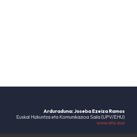
Arduraduna: Joseba Ezeiza Ramos
Euskal Hizkuntza eta Komunikazioa Saila (UPV/EHU)
www.ehu.eus