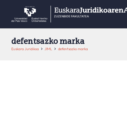
defentsazko marka
Euskara Juridikoa
JIML
defentsazko marka