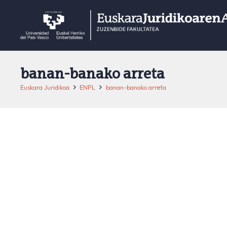
banan-banako arreta
Euskara Juridikoa
ENPL
banan-banako arreta