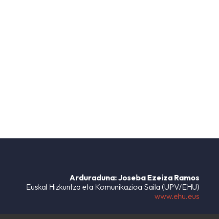
Arduraduna: Joseba Ezeiza Ramos
Euskal Hizkuntza eta Komunikazioa Saila (UPV/EHU)
www.ehu.eus