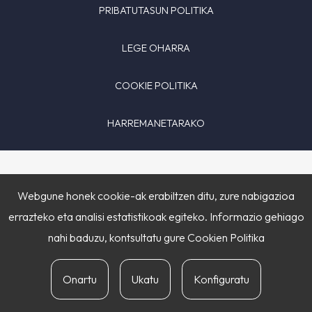
PRIBATUTASUN POLITIKA
LEGE OHARRA
COOKIE POLITIKA
HARREMANETARAKO
Webgune honek cookie-ak erabiltzen ditu, zure nabigazioa
errazteko eta analisi estatistikoak egiteko. Informazio gehiago
nahi baduzu, kontsultatu gure
Cookien Politika
Onartu
Ukatu
Konfiguratu