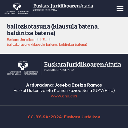
baliozkotasuna (klausula batena,
baldintza batena)
Euskara Juridikoa
KEL
baliozkotasuna (klausula batena, baldintza batena)
Arduraduna: Joseba Ezeiza Ramos
Euskal Hizkuntza eta Komunikazioa Saila (UPV/EHU)
www.ehu.eus
CC-BY-SA
· 2024 · Euskara Juridikoa