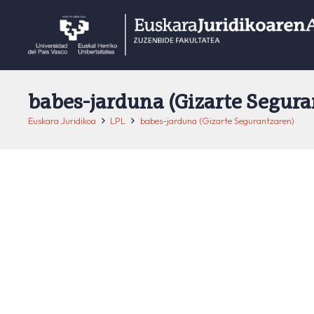
babes-jarduna (Gizarte Segura
Euskara Juridikoa
LPL
babes-jarduna (Gizarte Segurantzaren)