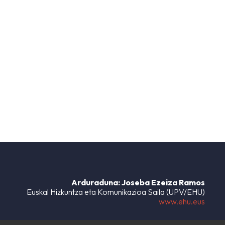
Arduraduna: Joseba Ezeiza Ramos
Euskal Hizkuntza eta Komunikazioa Saila (UPV/EHU)
www.ehu.eus