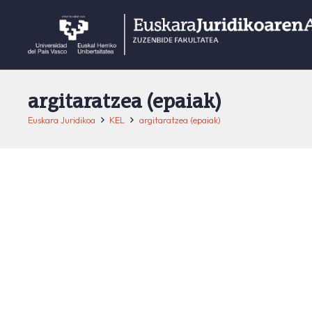
argitaratzea (epaiak)
Euskara Juridikoa
KEL
argitaratzea (epaiak)