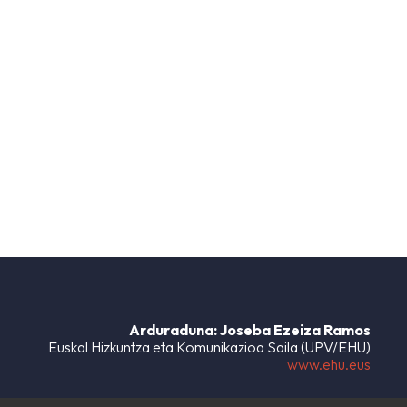
Arduraduna: Joseba Ezeiza Ramos
Euskal Hizkuntza eta Komunikazioa Saila (UPV/EHU)
www.ehu.eus