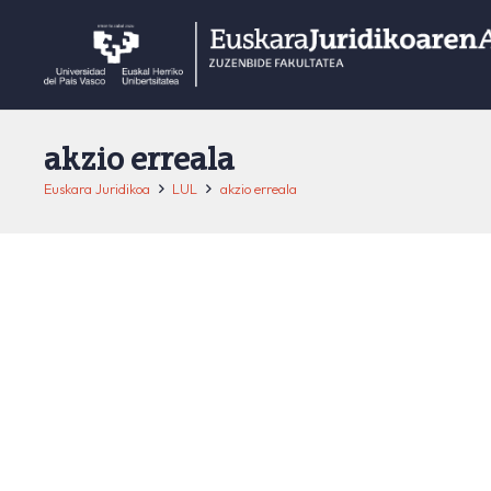
akzio erreala
Euskara Juridikoa
LUL
akzio erreala