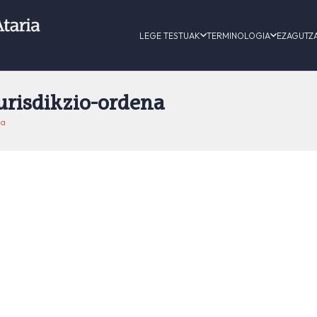
LEGE TESTUAK
TERMINOLOGIA
EZAGUTZ
urisdikzio-ordena
na