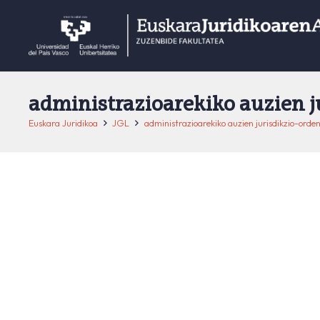
administrazioarekiko auzien j
Euskara Juridikoa
JGL
administrazioarekiko auzien jurisdikzio-orde