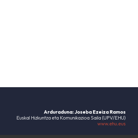
Arduraduna: Joseba Ezeiza Ramos
Euskal Hizkuntza eta Komunikazioa Saila (UPV/EHU)
www.ehu.eus