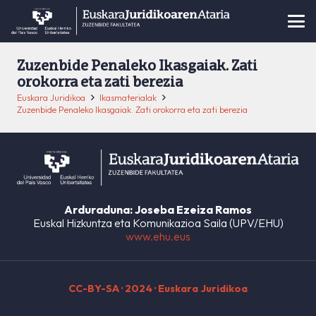
Zuzenbide Penaleko Ikasgaiak. Zati
orokorra eta zati berezia
Euskara Juridikoa
Ikasmaterialak
Zuzenbide Penaleko Ikasgaiak. Zati orokorra eta zati berezia
Arduraduna: Joseba Ezeiza Ramos
Euskal Hizkuntza eta Komunikazioa Saila (UPV/EHU)
www.ehu.eus
CC-BY-SA
· 2024 · Euskara Juridikoa