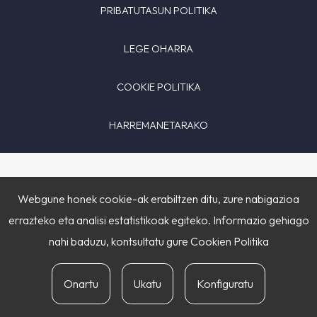
PRIBATUTASUN POLITIKA
LEGE OHARRA
COOKIE POLITIKA
HARREMANETARAKO
Webgune honek cookie-ak erabiltzen ditu, zure nabigazioa
errazteko eta analisi estatistikoak egiteko. Informazio gehiago
nahi baduzu, kontsultatu gure
Cookien Politika
Onartu
Ukatu
Konfiguratu