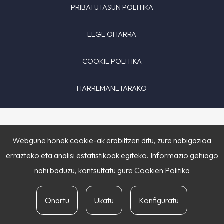
PRIBATUTASUN POLITIKA
LEGE OHARRA
COOKIE POLITIKA
HARREMANETARAKO
Webgune honek cookie-ak erabiltzen ditu, zure nabigazioa
errazteko eta analisi estatistikoak egiteko. Informazio gehiago
nahi baduzu, kontsultatu gure
Cookien Politika
Onartu
Ukatu
Konfiguratu