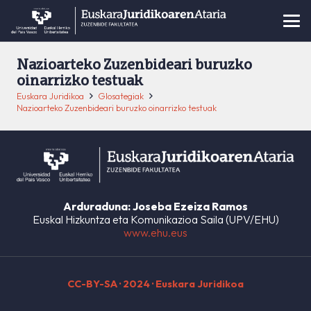
Nazioarteko Zuzenbideari buruzko
oinarrizko testuak
Euskara Juridikoa
Glosategiak
Nazioarteko Zuzenbideari buruzko oinarrizko testuak
Arduraduna: Joseba Ezeiza Ramos
Euskal Hizkuntza eta Komunikazioa Saila (UPV/EHU)
www.ehu.eus
CC-BY-SA
· 2024 · Euskara Juridikoa