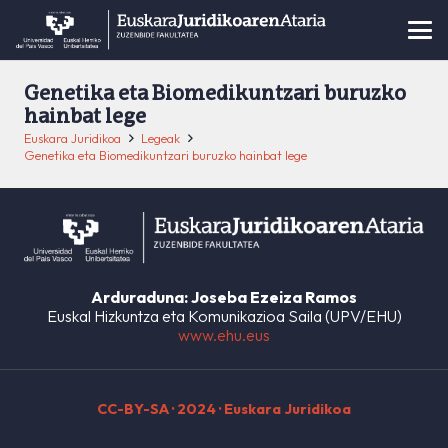
Genetika eta Biomedikuntzari buruzko
hainbat lege
Euskara Juridikoa
Legeak
Genetika eta Biomedikuntzari buruzko hainbat lege
Arduraduna: Joseba Ezeiza Ramos
Euskal Hizkuntza eta Komunikazioa Saila (UPV/EHU)
www.ehu.eus
CC-BY-SA
· 2024 · Euskara Juridikoa