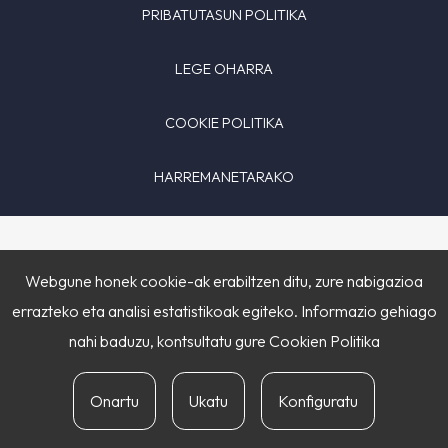
PRIBATUTASUN POLITIKA
LEGE OHARRA
COOKIE POLITIKA
HARREMANETARAKO
Webgune honek cookie-ak erabiltzen ditu, zure nabigazioa
errazteko eta analisi estatistikoak egiteko. Informazio gehiago
nahi baduzu, kontsultatu gure
Cookien Politika
Onartu
Ukatu
Konfiguratu