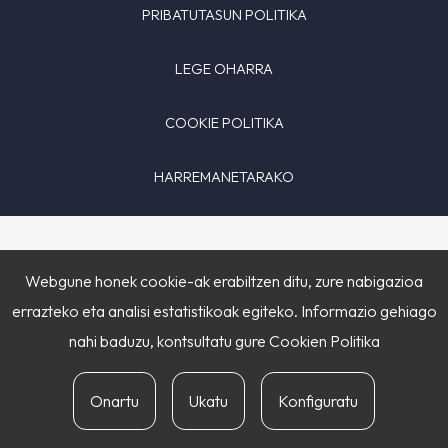
PRIBATUTASUN POLITIKA
LEGE OHARRA
COOKIE POLITIKA
HARREMANETARAKO
Webgune honek cookie-ak erabiltzen ditu, zure nabigazioa
errazteko eta analisi estatistikoak egiteko. Informazio gehiago
nahi baduzu, kontsultatu gure
Cookien Politika
Onartu
Ukatu
Konfiguratu