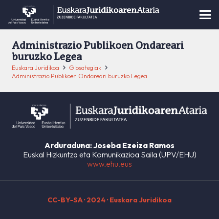
Administrazio Publikoen Ondareari
buruzko Legea
Euskara Juridikoa
Glosategiak
Administrazio Publikoen Ondareari buruzko Legea
Arduraduna: Joseba Ezeiza Ramos
Euskal Hizkuntza eta Komunikazioa Saila (UPV/EHU)
www.ehu.eus
CC-BY-SA
· 2024 · Euskara Juridikoa